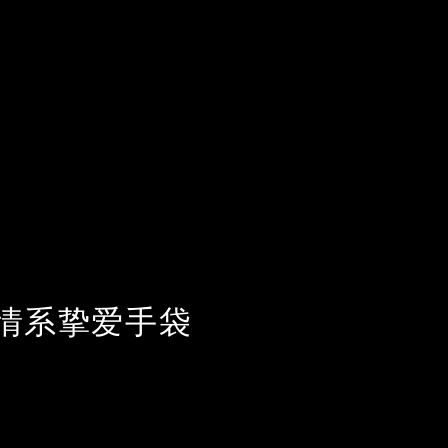
x: 情系挚爱手袋