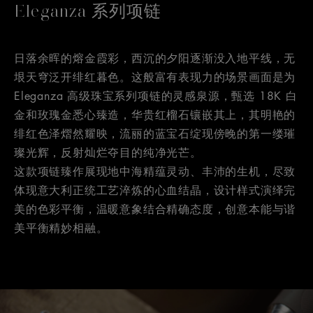
Eleganza 系列项链
日落余晖的熔金霞彩，西沉的夕阳逐渐没入地平线，无
垠天穹泛开绯红暮色。这般富有表现力的场景画面是为
Eleganza 高级珠宝系列项链的灵感泉源，甄选 18K 白
金和玫瑰金悉心臻造，华贵红榴石镶嵌其上，其明艳的
绯红色泽熠然耀映，流丽的蓝宝石绽现傍晚的第一缕璀
璨光辉，反射灿烂夺目的纯净光芒。
这款项链臻作展现地中海精蕴灵动、丰沛的生机，尽致
体现意大利正统工艺淬炼的心血结晶，设计样式演绎完
美的色彩平衡，温暖意象结合精确态度，创意本能与谐
美平衡精妙相融。