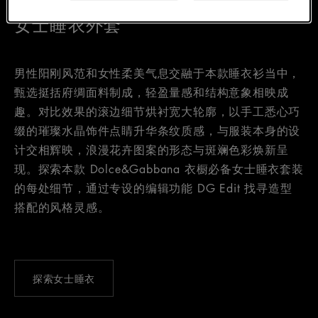
女士睡衣外套
男性阳刚风范和女性柔美气息交融于本款睡衣衫当中，
甄选挺括府绸面料制成，轻盈量感和结构意象相映成
趣。对比效果的滚边细节烘衬宽大轮廓，以手工悉心巧
缀的璀璨水晶饰件点睛升华条纹质感，与服装本身的设
计交相辉映，浪漫花卉图案的形态与斑斓色彩焕新呈
现。探索本款 Dolce&Gabbana 衣橱必备女士睡衣套装
的每处细节，通过专设的编辑功能 DG Edit 找寻造型
搭配的风格灵感。
探索女士睡衣