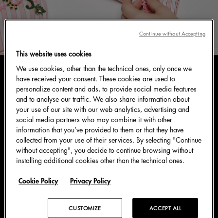
Continue without Accepting
This website uses cookies
阅读时长0分钟
We use cookies, other than the technical ones, only once we
六月 2026
have received your consent. These cookies are used to
personalize content and ads, to provide social media features
and to analyse our traffic. We also share information about
your use of our site with our web analytics, advertising and
娴熟匠师将非凡技艺、手工精造、精湛技法相互融萃，
social media partners who may combine it with other
结合对传统之敬畏以及实验精神的融会，尽致体现
information that you’ve provided to them or that they have
Dolce&Gabbana Fatto a Mano 匠人匠心的手作臻
collected from your use of their services. By selecting "Continue
艺。2026 春夏系列倾情呈献各式睡衣、包袋、珠宝和
without accepting", you decide to continue browsing without
installing additional cookies other than the technical ones.
腕表作品，臻致刺绣和精美饰件以手工逐一巧缀，与矜
贵的上乘材质交织相融，淬炼意大利制造的卓越华服臻
Cookie Policy
Privacy Policy
作。
CUSTOMIZE
ACCEPT ALL