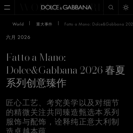
WORLD
WORLD
W
Open Menu
Tog
World
重大事件
Fatto a Mano: Dolce&Gabban
六月 2026
Fatto a Mano:
Dolce&Gabbana 2026 春夏
系列创意臻作
匠心工艺、考究美学以及对细节
的精微关注共同臻造甄选本系列
服饰与配饰，诠释纯正意大利制
造卓越本蕴