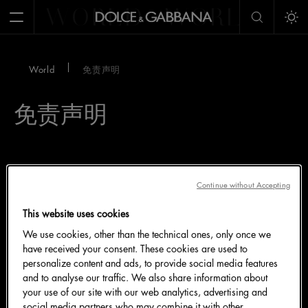
WORLD
WORLD
W
Open Menu
Tog
World
免责声明
免责声明
world.dolcegabbana.com
网站内容属Dolce&Gabbana
Continue without Accepting
S.r.l.独家所有，受相关国家和国际法规的管辖和保护。
This website uses cookies
因此，用户无权将这些内容用于本网站未明确指出的用
We use cookies, other than the technical ones, only once we
途。如有违规行为，Dolce&Gabbana S.r.l.保留对违规
have received your consent. These cookies are used to
者采取行动的权利。Dolce&Gabbana S.r.l.保留随时更
personalize content and ads, to provide social media features
改网站内容且无需事先通知的权利。
and to analyse our traffic. We also share information about
your use of our site with our web analytics, advertising and
world.dolcegabbana.com
网站供用户免费浏览，用户
social media partners who may combine it with other