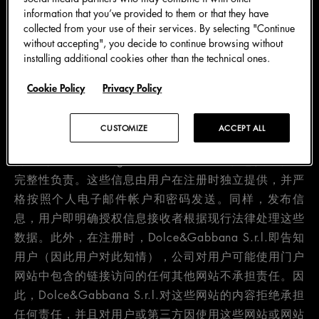
可免费访问门户，自行注册。
information that you’ve provided to them or that they have
world.dolcegabbana.com
门户中的信息和数据经仔细
collected from your use of their services. By selecting "Continue
without accepting", you decide to continue browsing without
核查。如有任何不准确之处，敬请谅解，诚请通过下列
installing additional cookies other than the technical ones.
地址联系我们，以便我们更正内容。注册网站，用户即
同意Dolce&Gabbana S.r.l.对用户或第三方在浏览和查
Cookie Policy
Privacy Policy
看Dolce&Gabbana网站期间遭受的任何性质或类型的
损失，以及与用户可能决定参与的任何后续活动有关的
CUSTOMIZE
ACCEPT ALL
任何直接或间接损失概不负责。谨此提醒，所有用户对
传送到
world.dolcegabbana.com
网站的信息真实性和
完整性负责。这些信息由用户在注册时独立提供，并严
格按照个人电子邮件帐户和密码发送。同样，发布信
息，用户即明确授权信息接收者根据现行法律处理这些
数据。此外，在注册时，Dolce&Gabbana S.r.l.即告知
用户（因此用户对此知情），公司对用户可能使用门户
网站中包含的链接访问的任何其他网站不承担责任。因
此，Dolce&Gabbana S.r.l.对这些网站的内容拒绝承担
任何责任，并且对用户或第三方因使用这些网站或网站