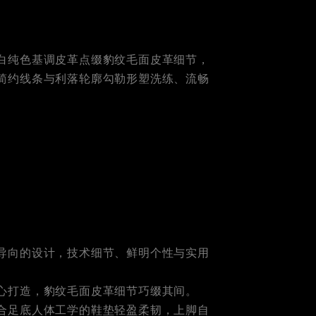
白纯色基调皮革点缀豹纹毛面皮革细节，
简约线条与利落轮廓勾勒形塑洗练、流畅
，可以展开轮播图。使用“ 下一张”和“上一张”按钮来 浏览
导向的设计，技术细节、鲜明个性与实用
心打造，豹纹毛面皮革细节巧缀其间。
合足底人体工学的鞋垫轻盈柔韧，上脚自