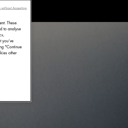
 without Accepting
ent. These
d to analyse
cs,
t you’ve
ing "Continue
kies other