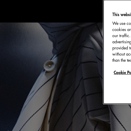
This websi
We use coo
cookies ar
our traffi
advertisin
provided t
without ac
than the te
Cookie Po