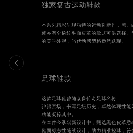
独家复古运动鞋款
本系列精彩呈现独特的运动鞋新作，黑、
或亦有全豹纹毛面皮革的款式可供选择。
的美学外观，当代动感型格盎然跃现。
这是带有可以左右移动幻灯片 的轮播图。有些图片有放大按 钮
足球鞋款
这款足球鞋曾随众多传奇足球名将
驰骋赛场，书写足坛历史，卓然体现性能
功能凝粹其中。
在本件今季崭新设计中，甄选黑色皮革悉
鞋面标志性缝线设计，助力精准控球，符