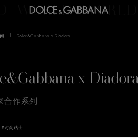
D
WORLD
WORLD
闻
Dolce&Gabbana x Diadora
e&Gabbana x Diador
家合作系列
#时尚贴士