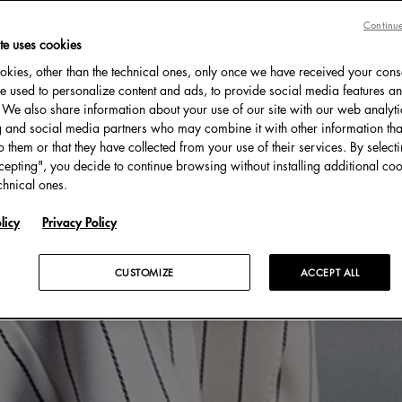
Continue
te uses cookies
kies, other than the technical ones, only once we have received your cons
e used to personalize content and ads, to provide social media features an
c. We also share information about your use of our site with our web analyti
g and social media partners who may combine it with other information tha
o them or that they have collected from your use of their services. By select
cepting", you decide to continue browsing without installing additional coo
chnical ones.
licy
Privacy Policy
CUSTOMIZE
ACCEPT ALL