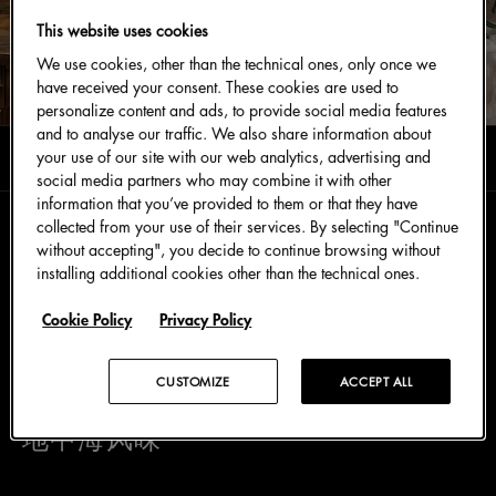
This website uses cookies
We use cookies, other than the technical ones, only once we
have received your consent. These cookies are used to
personalize content and ads, to provide social media features
and to analyse our traffic. We also share information about
阅读时长0分钟
your use of our site with our web analytics, advertising and
三月 2024
social media partners who may combine it with other
information that you’ve provided to them or that they have
collected from your use of their services. By selecting "Continue
without accepting", you decide to continue browsing without
Colomba 是一种象征着重生和喜悦的意大利传统糕
installing additional cookies other than the technical ones.
点，现在 Dolce&Gabbana Fiasconaro 系列推出了三
款受欢迎的 Colomba。 西西里杏仁、西西里野生草莓
Cookie Policy
Privacy Policy
酱巧克力以及柑橘精华，每款 Colomba 均采用
Dolce&Gabbana 标志性风格的精美包装。
CUSTOMIZE
ACCEPT ALL
地中海风味