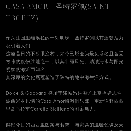
CASA AMOR – 圣特罗佩(SAINT
TROPEZ)
作为法国里维埃拉的一颗明珠，圣特罗佩以其蓬勃活力
吸引着人们。
这座昔日的不起眼渔村，如今已蜕变为最负盛名且备受
青睐的度假胜地之一，以其壮丽风光、清澈海水与阳光
明媚的海滩而闻名。
其深厚的文化底蕴塑造了独特的地中海生活方式。
Dolce & Gabbana 择址于潘帕洛纳海滩上富有标志性
波西米亚风情的Casa Amor海滩俱乐部，重新诠释西西
里岛马拉车Carretto Siciliano的图案魅力。
鲜艳夺目的西西里图案与装饰，与家具的温暖色调及天