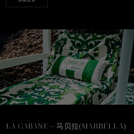
LA CABANE – 马贝拉(MARBELLA)