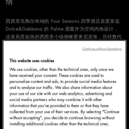
纳
西西里岛陶尔米纳的 Four Seasons 四季酒店首度策选
Dolce&Gabbana 的 Palme 图案作为空间内饰设计，
这座风景如画的西西里小镇俯瞰爱奥尼亚海，历经数代
都是尊贵旅者的度假胜地。
Continue without Accepting
This website uses cookies
We use cookies, other than the technical ones, only once we
have received your consent. These cookies are used to
personalize content and ads, to provide social media features
酒店空间经由品牌印花焕发活力，斑斓绚丽的灵动生机
and to analyse our traffic. We also share information about
迷人绽现，塑就自然与设计之间的谐美共鸣。无边际泳
your use of our site with our web analytics, advertising and
池和面朝浩瀚蔚海的露台被浓郁的绿色和白色所点缀，
social media partners who may combine it with other
information that you’ve provided to them or that they have
与环抱四周的山海风光浑融无间，宛如一阙视觉共生的
collected from your use of their services. By selecting "Continue
叙事篇章徐徐开展。
without accepting", you decide to continue browsing without
installing additional cookies other than the technical ones.