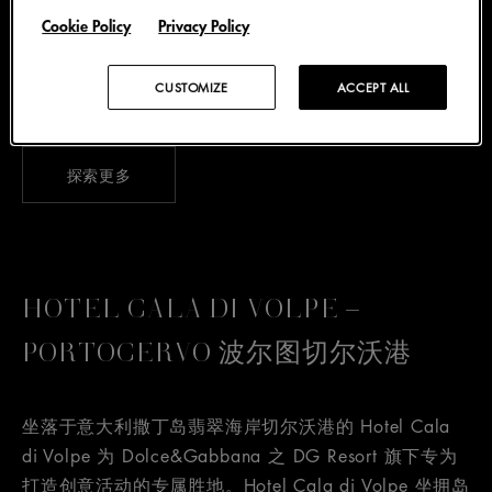
品牌快闪店的据点位于一处修道院原祭衣与圣器室内，
Cookie Policy
Privacy Policy
空间内部悉心展陈各类服饰与配件，限定款创作错落其
间，专为西西里陶尔米纳臻造呈献。
CUSTOMIZE
ACCEPT ALL
探索更多
HOTEL CALA DI VOLPE –
PORTOCERVO 波尔图切尔沃港
坐落于意大利撒丁岛翡翠海岸切尔沃港的 Hotel Cala
di Volpe 为 Dolce&Gabbana 之 DG Resort 旗下专为
打造创意活动的专属胜地。Hotel Cala di Volpe 坐拥岛