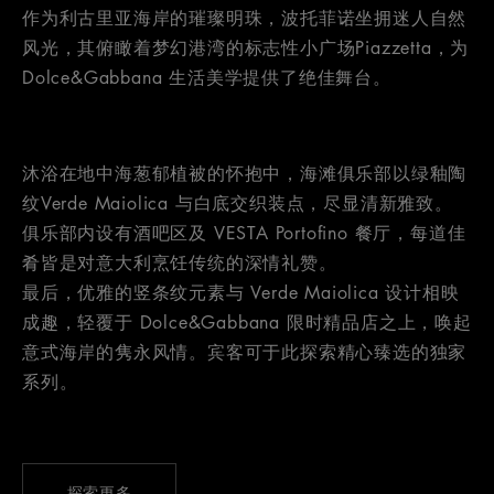
作为利古里亚海岸的璀璨明珠，波托菲诺坐拥迷人自然
风光，其俯瞰着梦幻港湾的标志性小广场Piazzetta，为
Dolce&Gabbana 生活美学提供了绝佳舞台。
沐浴在地中海葱郁植被的怀抱中，海滩俱乐部以绿釉陶
纹Verde Maiolica 与白底交织装点，尽显清新雅致。
俱乐部内设有酒吧区及 VESTA Portofino 餐厅，每道佳
肴皆是对意大利烹饪传统的深情礼赞。
最后，优雅的竖条纹元素与 Verde Maiolica 设计相映
成趣，轻覆于 Dolce&Gabbana 限时精品店之上，唤起
意式海岸的隽永风情。宾客可于此探索精心臻选的独家
系列。
探索更多