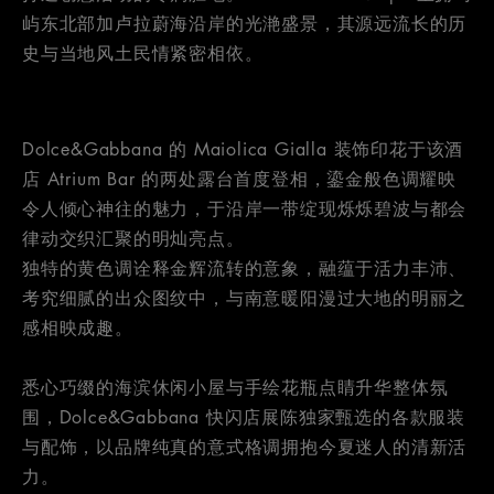
屿东北部加卢拉蔚海沿岸的光滟盛景，其源远流长的历
史与当地风土民情紧密相依。
Dolce&Gabbana 的 Maiolica Gialla 装饰印花于该酒
店 Atrium Bar 的两处露台首度登相，鎏金般色调耀映
令人倾心神往的魅力，于沿岸一带绽现烁烁碧波与都会
律动交织汇聚的明灿亮点。
独特的黄色调诠释金辉流转的意象，融蕴于活力丰沛、
考究细腻的出众图纹中，与南意暖阳漫过大地的明丽之
感相映成趣。
悉心巧缀的海滨休闲小屋与手绘花瓶点睛升华整体氛
围，Dolce&Gabbana 快闪店展陈独家甄选的各款服装
与配饰，以品牌纯真的意式格调拥抱今夏迷人的清新活
力。