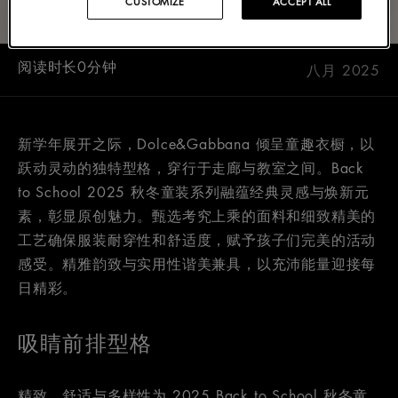
CUSTOMIZE
ACCEPT ALL
阅读时长0分钟
八月 2025
新学年展开之际，Dolce&Gabbana 倾呈童趣衣橱，以
跃动灵动的独特型格，穿行于走廊与教室之间。Back
to School 2025 秋冬童装系列融蕴经典灵感与焕新元
素，彰显原创魅力。甄选考究上乘的面料和细致精美的
工艺确保服装耐穿性和舒适度，赋予孩子们完美的活动
感受。精雅韵致与实用性谐美兼具，以充沛能量迎接每
日精彩。
吸睛前排型格
精致、舒适与多样性为 2025 Back to School 秋冬童