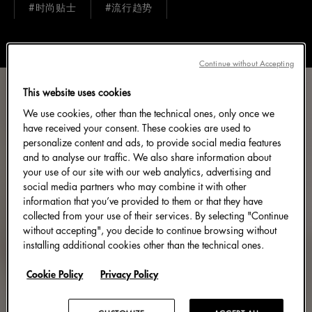
#时尚贴士
#流行趋势
Continue without Accepting
This website uses cookies
We use cookies, other than the technical ones, only once we
have received your consent. These cookies are used to
personalize content and ads, to provide social media features
and to analyse our traffic. We also share information about
your use of our site with our web analytics, advertising and
social media partners who may combine it with other
information that you’ve provided to them or that they have
collected from your use of their services. By selecting "Continue
without accepting", you decide to continue browsing without
installing additional cookies other than the technical ones.
Cookie Policy
Privacy Policy