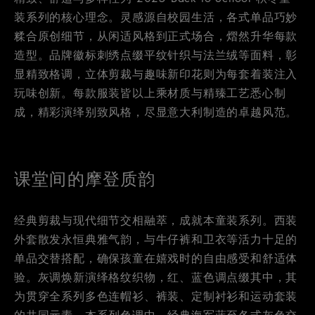
装系列的核心理念。灵感源自校园生活，各式单品巧妙
糅合原创细节，从闲适风格到正式场合，熠然升华每款
造型。品牌徽标刺绣点缀平纹针织与法兰绒等面料，彰
显精致格调，立体剪裁与趣味新印花则为每套着装注入
玩味创新。每款服装皆以上乘材质与精臻工艺悉心制
成，精彩演绎别致风格，尽显意大利制造的卓越风范。
课堂间的摩登质韵
经典剪裁与现代细节交相融萃，成就本童装系列。西装
外套散发永恒典雅气韵，与牛仔裤和卫衣等活力十足的
单品交替搭配，确保孩童在嬉戏时的自由感受和舒适体
验。灰调焕新演绎格纹织物，红、蓝色调点缀其中，其
为贯穿全系列多色连帽衫、裤装、定制衬衫和运动套装