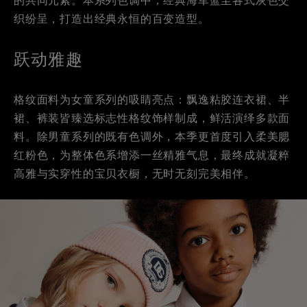
的共同元素。本系列色调中，经典海军蓝至各式灰色交
织纷呈，打造出经典永恒的百变造型。
跃动雅趣
格纹面料为女童系列的吸睛亮点：飘逸粘胶连衣裙、半
裙、裤装皆臻选标志性格纹饰样制成，鲜活演绎多款面
料。除男童系列的既有色调外，本季更首度引入柔美腮
红粉色，为整体色系增添一丝精雅气息，最终成就凝粹
高雅与实穿性的宝贝衣橱，无时无刻完美相伴。